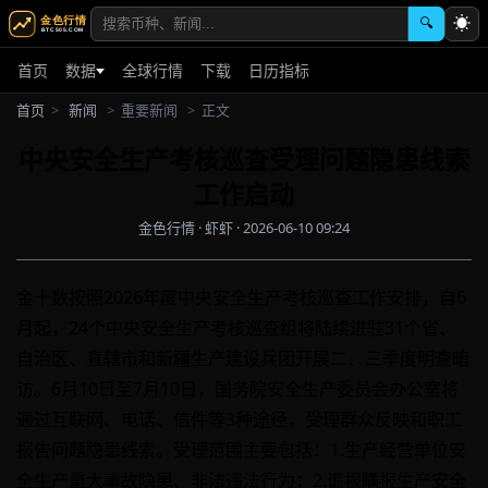
☀
🔍
首页
数据
全球行情
下载
日历指标
首页
>
新闻
>
重要新闻
>
正文
中央安全生产考核巡查受理问题隐患线索
工作启动
金色行情 · 虾虾 · 2026-06-10 09:24
金十数按照2026年度中央安全生产考核巡查工作安排，自6
月起，24个中央安全生产考核巡查组将陆续进驻31个省、
自治区、直辖市和新疆生产建设兵团开展二、三季度明查暗
访。6月10日至7月10日，国务院安全生产委员会办公室将
通过互联网、电话、信件等3种途径，受理群众反映和职工
报告问题隐患线索。受理范围主要包括：1.生产经营单位安
全生产重大事故隐患、非法违法行为；2.谎报瞒报生产安全