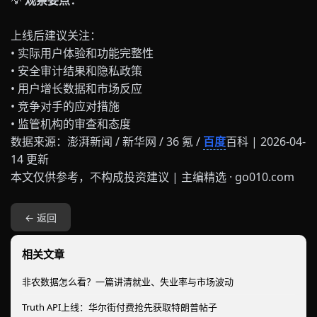
上线后建议关注：
• 实际用户体验和功能完整性
• 安全审计结果和隐私政策
• 用户增长数据和市场反应
• 竞争对手的应对措施
• 监管机构的审查和态度
数据来源：澎湃新闻 / 新华网 / 36 氪 /
百度
百科 | 2026-04-
14 更新
本文仅供参考，不构成投资建议 | 主编精选 · go010.com
← 返回
相关文章
非农数据怎么看？一篇讲清就业、失业率与市场波动
Truth API上线：华尔街付费抢先获取特朗普帖子