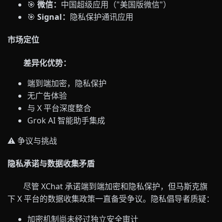
🎯
微信：
中国超级应用（"美国版微信"）
🎯
Signal：
隐私保护通讯应用
市场定位
差异化优势：
端到端加密，隐私保护
无广告体验
与 X 平台深度整合
Grok AI 智能助手集成
⚠️ 争议与挑战
隐私承诺与数据收集矛盾
尽管 XChat 承诺端到端加密和隐私保护，但马斯克旗
下 X 平台的数据收集政策一直备受争议。隐私倡导者质疑：
加密机制尚未经过独立安全审计