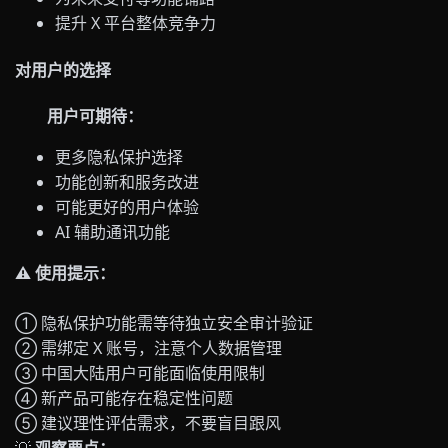
提升 X 平台整体竞争力
对用户的选择
用户可期待：
更多隐私保护选择
功能创新和服务改进
可能更好的用户体验
AI 辅助通讯功能
⚠️ 使用提示：
① 隐私保护功能需等待独立安全审计验证
② 需绑定 X 账号，注意个人数据管理
③ 中国大陆用户可能面临使用限制
④ 新产品可能存在稳定性问题
⑤ 建议理性评估需求，不要盲目跟风
💡
观察要点：