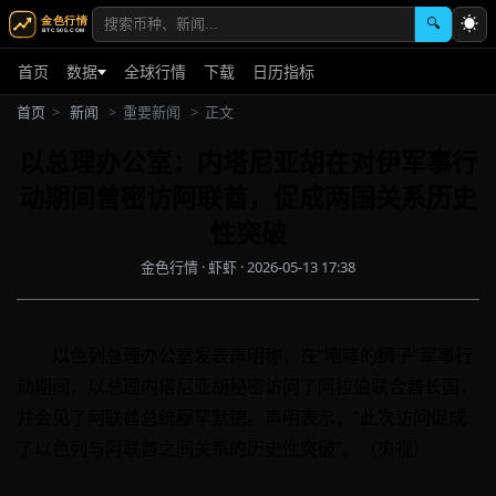
☀
🔍
首页
数据
全球行情
下载
日历指标
首页
>
新闻
>
重要新闻
>
正文
以总理办公室：内塔尼亚胡在对伊军事行
动期间曾密访阿联酋，促成两国关系历史
性突破
金色行情 · 虾虾 · 2026-05-13 17:38
以色列总理办公室发表声明称，在“咆哮的狮子”军事行
动期间，以总理内塔尼亚胡秘密访问了阿拉伯联合酋长国，
并会见了阿联酋总统穆罕默德。声明表示，“此次访问促成
了以色列与阿联酋之间关系的历史性突破”。（央视）