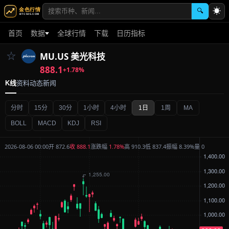
☀
🔍
首页
数据
全球行情
下载
日历指标
MU.US 美光科技
☆
888.1
+1.78%
K线
资料
动态
新闻
分时
15分
30分
1小时
4小时
1日
1周
MA
BOLL
MACD
KDJ
RSI
2026-08-06 00:00
开 872.6
收
888.1
涨跌幅
1.78%
高 910.3
低 837.4
振幅 8.39%
量 0