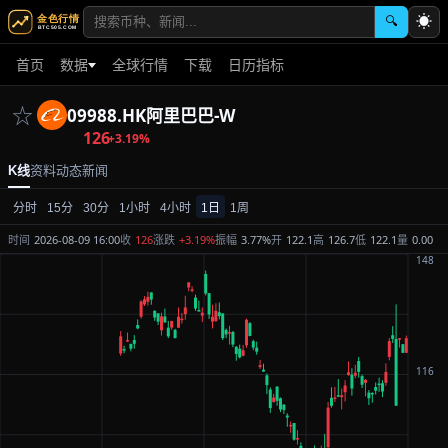
☀
🔍
首页
数据
全球行情
下载
日历指标
☆
09988.HK
阿里巴巴-W
126
+3.19%
K线
资料
动态
新闻
分时
15分
30分
1小时
4小时
1日
1周
时间
2026-08-09 16:00
收
126
涨跌
+3.19%
振幅
3.77%
开
122.1
高
126.7
低
122.1
量
0.00