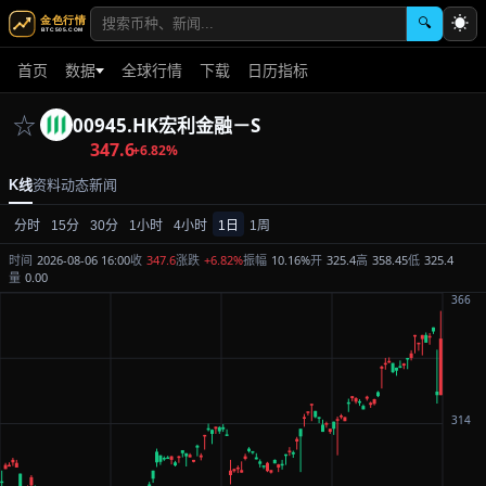
☀
🔍
首页
数据
全球行情
下载
日历指标
☆
00945.HK
宏利金融－S
347.6
+6.82%
K线
资料
动态
新闻
分时
15分
30分
1小时
4小时
1日
1周
时间
2026-08-06 16:00
收
347.6
涨跌
+6.82%
振幅
10.16%
开
325.4
高
358.45
低
325.4
量
0.00