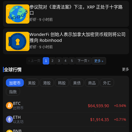
参议院对《澄清法案》下注，XRP 正处于十字路
口
虾虾 · 9 小时前
WonderFi 创始人表示加拿大加密货币规则将公司
推向 Robinhood
虾虾 · 9 小时前
更多 »
‹ 上一页
1
2
3
4
5
下一页 ›
全球行情
更多
加密币
美股
港股
韩股
美债
商品
外汇
指数
BTC
$64,939.90
+0.94%
比特币
ETH
$1,914.35
+0.71%
以太坊
BNB