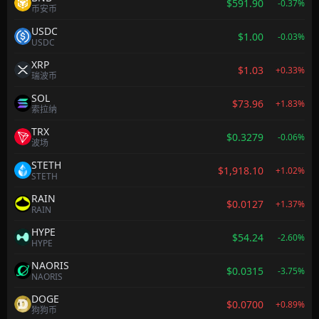
$591.90
-0.37%
币安币
USDC
$1.00
-0.03%
USDC
XRP
$1.03
+0.33%
瑞波币
SOL
$73.96
+1.83%
索拉纳
TRX
$0.3279
-0.06%
波场
STETH
$1,918.10
+1.02%
STETH
RAIN
$0.0127
+1.37%
RAIN
HYPE
$54.24
-2.60%
HYPE
NAORIS
$0.0315
-3.75%
NAORIS
DOGE
$0.0700
+0.89%
狗狗币