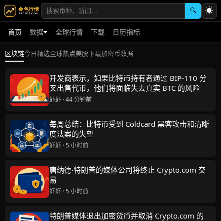
☀
🔍
首页
数据
全球行情
下载
日历指标
加密币数据
区块链
今日精选
全球热点
美股
下载
开发商表示，如果比特币持有者通过 BIP-110 分
叉出售代币，他们将面临失去真实 BTC 的风险
虾虾 · 44 分钟前
每周总结：比特币受到 Coldcard 黑客攻击和清晰
度法案的失望
虾虾 · 5 小时前
唐纳德·特朗普的媒体公司将终止 Crypto.com 交
易
虾虾 · 5 小时前
特朗普媒体退出加密货币并取消 Crypto.com 的