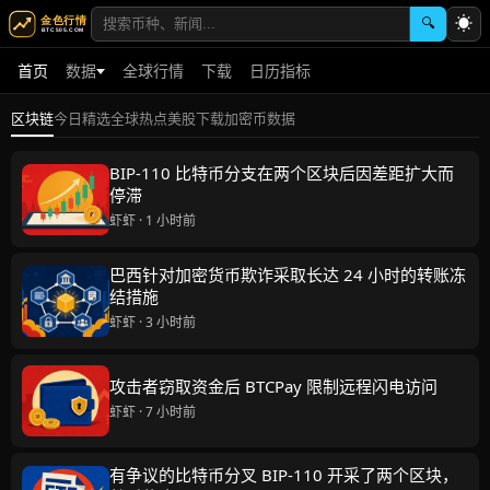
☀
🔍
首页
数据
全球行情
下载
日历指标
加密币数据
区块链
今日精选
全球热点
美股
下载
BIP-110 比特币分支在两个区块后因差距扩大而
停滞
虾虾 · 1 小时前
巴西针对加密货币欺诈采取长达 24 小时的转账冻
结措施
虾虾 · 3 小时前
攻击者窃取资金后 BTCPay 限制远程闪电访问
虾虾 · 7 小时前
有争议的比特币分叉 BIP-110 开采了两个区块，