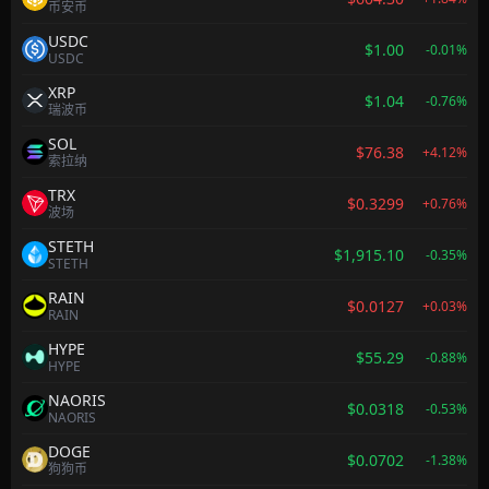
币安币
USDC
$1.00
-0.01%
USDC
XRP
$1.04
-0.76%
瑞波币
SOL
$76.38
+4.12%
索拉纳
TRX
$0.3299
+0.76%
波场
STETH
$1,915.10
-0.35%
STETH
RAIN
$0.0127
+0.03%
RAIN
HYPE
$55.29
-0.88%
HYPE
NAORIS
$0.0318
-0.53%
NAORIS
DOGE
$0.0702
-1.38%
狗狗币