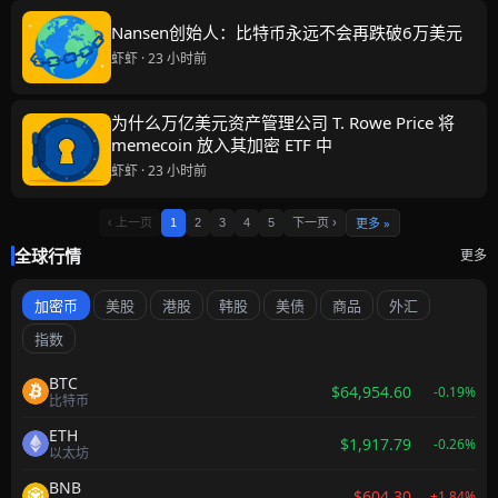
Nansen创始人：比特币永远不会再跌破6万美元
虾虾 · 23 小时前
为什么万亿美元资产管理公司 T. Rowe Price 将
memecoin 放入其加密 ETF 中
虾虾 · 23 小时前
更多 »
‹ 上一页
1
2
3
4
5
下一页 ›
全球行情
更多
加密币
美股
港股
韩股
美债
商品
外汇
指数
BTC
$64,954.60
-0.19%
比特币
ETH
$1,917.79
-0.26%
以太坊
BNB
$604.30
+1.84%